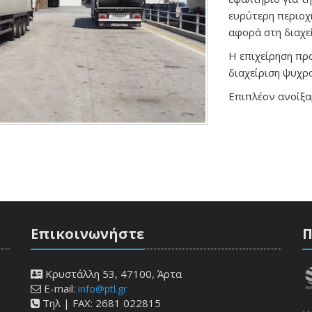
ευρύτερη περιοχή
αφορά στη διαχε
Η επιχείρηση προ
διαχείριση ψυχρ
Επιπλέον ανοίξ
Επικοινωνήστε
Π
Κρυστάλλη 53, 47100, Άρτα
E-mail:
info@ptl.gr
Τηλ | FAX: 2681 022815