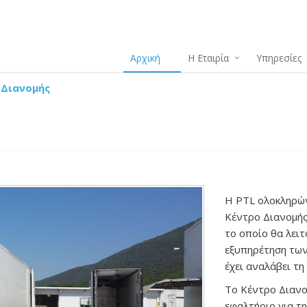
Αρχική
Η Εταιρία
Υπηρεσίες
 Διανομής
Η PTL ολοκληρών
Κέντρο Διανομής
το οποίο θα λειτ
εξυπηρέτηση των
έχει αναλάβει τη
Το Κέντρο Διανο
εφαλτήριο για τ