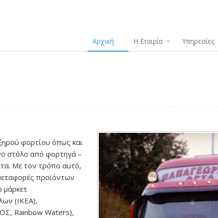
Αρχική
Η Εταιρία
Υπηρεσίες
 ξηρού φορτίου όπως και
νο στόλο από φορτηγά –
τα. Με τον τρόπο αυτό,
 μεταφορές προϊόντων
ρ μάρκετ
λων (IKEA),
ΟΣ, Rainbow Waters),